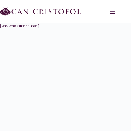
Saltar
al
contenido
[woocommerce_cart]